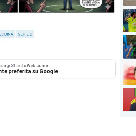
EGGINA
SERIE D
iungi StrettoWeb come
nte preferita su Google