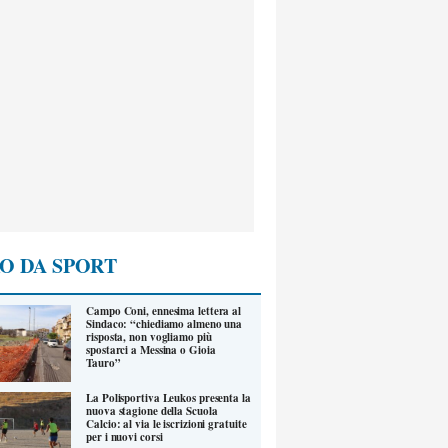
O DA SPORT
Campo Coni, ennesima lettera al
Sindaco: “chiediamo almeno una
risposta, non vogliamo più
spostarci a Messina o Gioia
Tauro”
La Polisportiva Leukos presenta la
nuova stagione della Scuola
Calcio: al via le iscrizioni gratuite
per i nuovi corsi