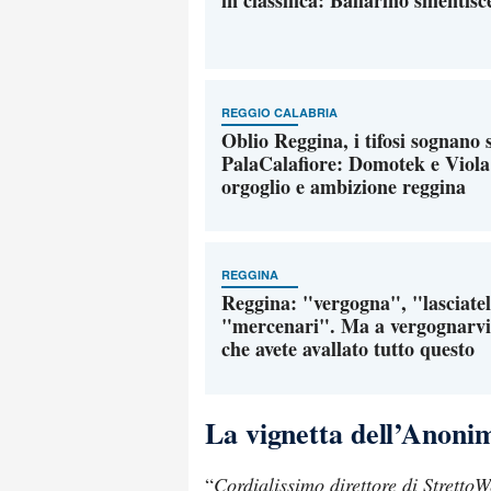
in classifica: Ballarino smentisc
REGGIO CALABRIA
Oblio Reggina, i tifosi sognano s
PalaCalafiore: Domotek e Viola 
orgoglio e ambizione reggina
REGGINA
Reggina: "vergogna", "lasciateli
"mercenari". Ma a vergognarvi 
che avete avallato tutto questo
La vignetta dell’Anoni
“
Cordialissimo direttore di Stretto