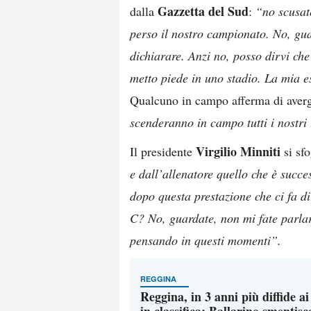
Gazzetta del Sud
dalla
:
“no scusat
perso il nostro campionato. No, gua
dichiarare. Anzi no, posso dirvi ch
metto piede in uno stadio. La mia e
Qualcuno in campo afferma di avergl
scenderanno in campo tutti i nostri
Virgilio Minniti
Il presidente
si sfo
e dall’allenatore quello che è succe
dopo questa prestazione che ci fa dir
C? No, guardate, non mi fate parlar
pensando in questi momenti”.
REGGINA
Reggina, in 3 anni più diffide ai