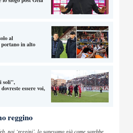
e lo sfogo post Gela
olo al
portano in alto
 soli",
dovreste essere voi,
mo reggino
Web, noi ‘reggini’, lo sapevamo già come sarebbe