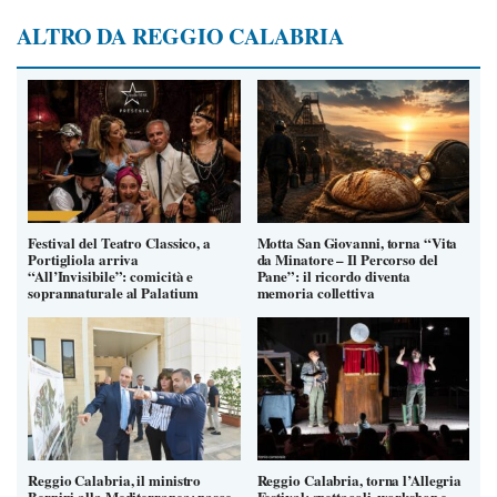
ALTRO DA REGGIO CALABRIA
Festival del Teatro Classico, a
Motta San Giovanni, torna “Vita
Portigliola arriva
da Minatore – Il Percorso del
“All’Invisibile”: comicità e
Pane”: il ricordo diventa
soprannaturale al Palatium
memoria collettiva
Reggio Calabria, il ministro
Reggio Calabria, torna l’Allegria
Bernini alla Mediterranea: nasce
Festival: spettacoli, workshop e