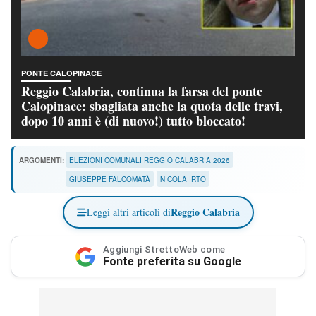
PONTE CALOPINACE
Reggio Calabria, continua la farsa del ponte
Calopinace: sbagliata anche la quota delle travi,
dopo 10 anni è (di nuovo!) tutto bloccato!
ARGOMENTI:
ELEZIONI COMUNALI REGGIO CALABRIA 2026
GIUSEPPE FALCOMATÀ
NICOLA IRTO
Reggio Calabria
Leggi altri articoli di
Aggiungi StrettoWeb come
Fonte preferita su Google