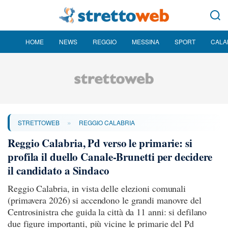
HOME
NEWS
REGGIO
MESSINA
SPORT
CALA
»
STRETTOWEB
REGGIO CALABRIA
Reggio Calabria, Pd verso le primarie: si
profila il duello Canale-Brunetti per decidere
il candidato a Sindaco
Reggio Calabria, in vista delle elezioni comunali
(primavera 2026) si accendono le grandi manovre del
Centrosinistra che guida la città da 11 anni: si defilano
due figure importanti, più vicine le primarie del Pd