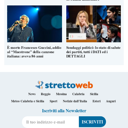
È morto Francesco Guccini, addio
Sondaggi politici: lo stato di salute
al “Maestrone” della canzone
dei partiti, tutti i DATI ed i
italiana: aveva 86 anni
DETTAGLI
News
Reggio
Messina
Calabria
Sicilia
Meteo Calabria e Sicilia
Sport
Notizie dall’Italia
Esteri
Auguri
Iscriviti alla Newsletter
Il tuo indirizzo e-mail