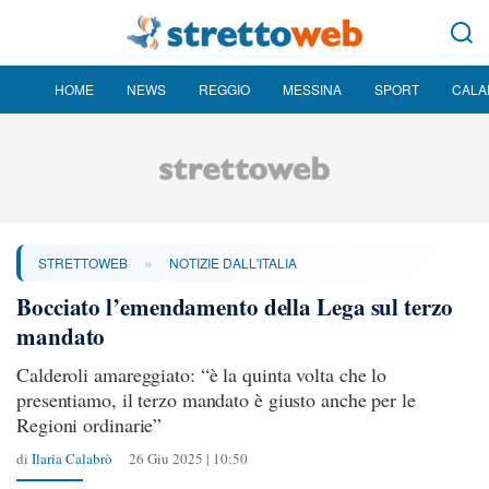
HOME
NEWS
REGGIO
MESSINA
SPORT
CALA
»
STRETTOWEB
NOTIZIE DALL'ITALIA
Bocciato l’emendamento della Lega sul terzo
mandato
Calderoli amareggiato: “è la quinta volta che lo
presentiamo, il terzo mandato è giusto anche per le
Regioni ordinarie”
di
Ilaria Calabrò
26 Giu 2025 | 10:50