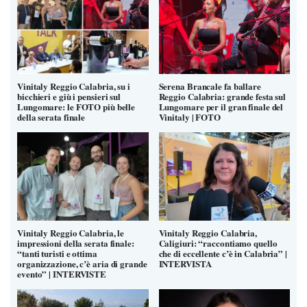
Vinitaly Reggio Calabria, su i
Serena Brancale fa ballare
bicchieri e giù i pensieri sul
Reggio Calabria: grande festa sul
Lungomare: le FOTO più belle
Lungomare per il gran finale del
della serata finale
Vinitaly | FOTO
Vinitaly Reggio Calabria, le
Vinitaly Reggio Calabria,
impressioni della serata finale:
Caligiuri: “raccontiamo quello
“tanti turisti e ottima
che di eccellente c’è in Calabria” |
organizzazione, c’è aria di grande
INTERVISTA
evento” | INTERVISTE