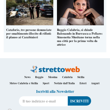
Cataforio, tre persone denunciate
Reggio Calabria, si chiude
per smaltimento illecito di rifiuti:
Balenando in Burrasca a Pellaro:
il plauso ai Carabinieri
Simonetta Musitano torna nella
sua città per la prima volta da
attrice
News
Reggio
Messina
Calabria
Sicilia
Meteo Calabria e Sicilia
Sport
Notizie dall’Italia
Esteri
Auguri
Iscriviti alla Newsletter
Il tuo indirizzo e-mail