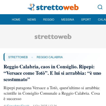
HOME
NEWS
REGGIO
MESSINA
SPORT
CALA
»
STRETTOWEB
REGGIO CALABRIA
Reggio Calabria, caos in Consiglio. Ripepi:
“Versace come Totò”. E lui si arrabbia: “è uno
scostumato”
Ripepi paragona Versace a Totò, quest'ultimo si arrabbia:
scintille in Consiglio Comunale a Reggio Calabria. Cosa
è successo
di
Consolato Cicciù
4 Giu 2025 | 12:36