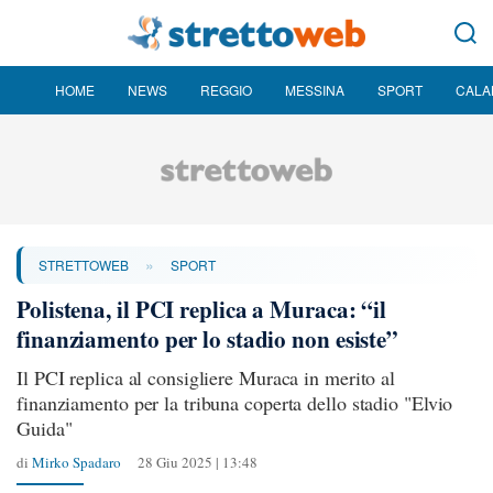
HOME
NEWS
REGGIO
MESSINA
SPORT
CALA
»
STRETTOWEB
SPORT
Polistena, il PCI replica a Muraca: “il
finanziamento per lo stadio non esiste”
Il PCI replica al consigliere Muraca in merito al
finanziamento per la tribuna coperta dello stadio "Elvio
Guida"
di
Mirko Spadaro
28 Giu 2025 | 13:48