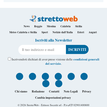
News
Reggio
Messina
Calabria
Sicilia
Meteo Calabria e Sicilia
Sport
Notizie dall’Italia
Esteri
Auguri
Iscriviti alla Newsletter
Il tuo indirizzo e-mail
condizioni generali
Iscrivendoti dichiari di aver preso visione delle
del servizio
.
Chi siamo
Redazione
Contatti
Note Legali
Privacy
Cambia impostazioni privacy
© 2026
StrettoWeb
- Editore Socedit srl - P.iva/CF 02901400800