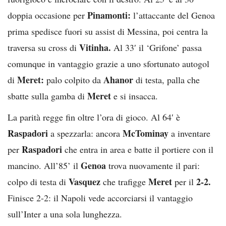
Pinamonti:
doppia occasione per
l’attaccante del Genoa
prima spedisce fuori su assist di Messina, poi centra la
Vitinha.
traversa su cross di
Al 33′ il ‘Grifone’ passa
comunque in vantaggio grazie a uno sfortunato autogol
Meret:
Ahanor
di
palo colpito da
di testa, palla che
Meret
sbatte sulla gamba di
e si insacca.
La parità regge fin oltre l’ora di gioco. Al 64′ è
Raspadori
McTominay
a spezzarla: ancora
a inventare
Raspadori
per
che entra in area e batte il portiere con il
Genoa
mancino. All’85’ il
trova nuovamente il pari:
Vasquez
Meret
2-2.
colpo di testa di
che trafigge
per il
Finisce 2-2: il Napoli vede accorciarsi il vantaggio
sull’Inter a una sola lunghezza.