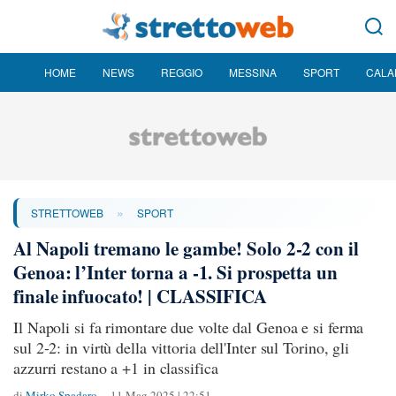
HOME
NEWS
REGGIO
MESSINA
SPORT
CALA
»
STRETTOWEB
SPORT
Al Napoli tremano le gambe! Solo 2-2 con il
Genoa: l’Inter torna a -1. Si prospetta un
finale infuocato! | CLASSIFICA
Il Napoli si fa rimontare due volte dal Genoa e si ferma
sul 2-2: in virtù della vittoria dell'Inter sul Torino, gli
azzurri restano a +1 in classifica
di
Mirko Spadaro
11 Mag 2025 | 22:51