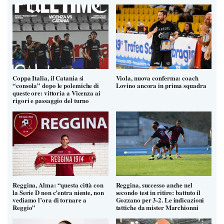
Coppa Italia, il Catania si
Viola, nuova conferma: coach
“consola” dopo le polemiche di
Lovino ancora in prima squadra
queste ore: vittoria a Vicenza ai
rigori e passaggio del turno
Reggina, Alma: “questa città con
Reggina, successo anche nel
la Serie D non c’entra niente, non
secondo test in ritiro: battuto il
vediamo l’ora di tornare a
Gozzano per 3-2. Le indicazioni
Reggio”
tattiche da mister Marchionni