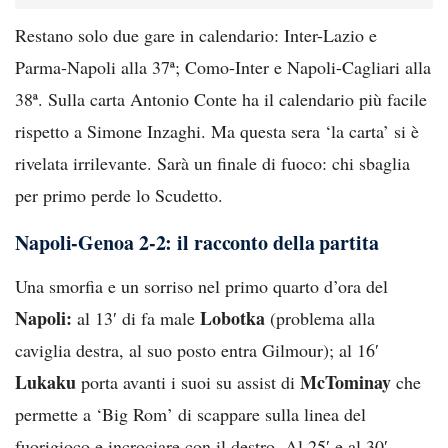
Restano solo due gare in calendario: Inter-Lazio e
Parma-Napoli alla 37ª; Como-Inter e Napoli-Cagliari alla
38ª. Sulla carta Antonio Conte ha il calendario più facile
rispetto a Simone Inzaghi. Ma questa sera ‘la carta’ si è
rivelata irrilevante. Sarà un finale di fuoco: chi sbaglia
per primo perde lo Scudetto.
Napoli-Genoa 2-2: il racconto della partita
Una smorfia e un sorriso nel primo quarto d’ora del
Napoli:
Lobotka
al 13′ di fa male
(problema alla
caviglia destra, al suo posto entra Gilmour); al 16′
Lukaku
McTominay
porta avanti i suoi su assist di
che
permette a ‘Big Rom’ di scappare sulla linea del
fuorigioco e incrociare con il destro. Al 25′ e al 30′