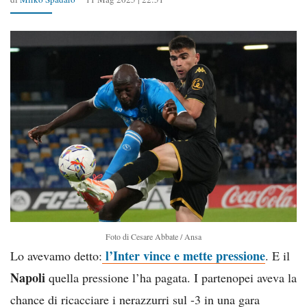
Foto di Cesare Abbate / Ansa
l’Inter vince e mette pressione
Lo avevamo detto:
. E il
Napoli
quella pressione l’ha pagata. I partenopei aveva la
chance di ricacciare i nerazzurri sul -3 in una gara