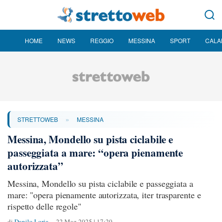
HOME
NEWS
REGGIO
MESSINA
SPORT
CALA
»
STRETTOWEB
MESSINA
Messina, Mondello su pista ciclabile e
passeggiata a mare: “opera pienamente
autorizzata”
Messina, Mondello su pista ciclabile e passeggiata a
mare: "opera pienamente autorizzata, iter trasparente e
rispetto delle regole"
di
Danilo Loria
22 Mag 2025 | 17:20