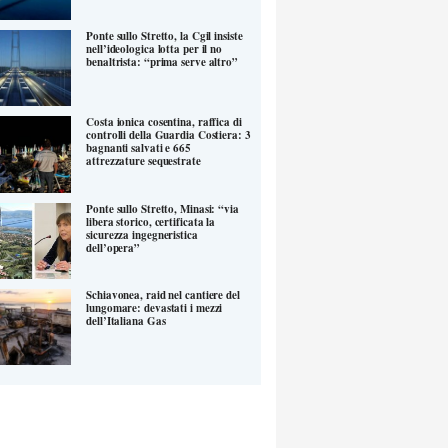
Ponte sullo Stretto, la Cgil insiste
nell’ideologica lotta per il no
benaltrista: “prima serve altro”
Costa ionica cosentina, raffica di
controlli della Guardia Costiera: 3
bagnanti salvati e 665
attrezzature sequestrate
Ponte sullo Stretto, Minasi: “via
libera storico, certificata la
sicurezza ingegneristica
dell’opera”
Schiavonea, raid nel cantiere del
lungomare: devastati i mezzi
dell’Italiana Gas