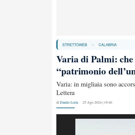
»
STRETTOWEB
CALABRIA
Varia di Palmi: che
“patrimonio dell’u
Varia: in migliaia sono accor
Lettera
di
Danilo Loria
25 Ago 2024 | 19:40