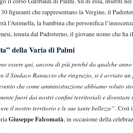
go il corso Garibaldi di Palmi. Su di essa, inseriti n
re 30 figuranti che rappresentano la Vergine, il Padrete
everà l’Animella, la bambina che personifica l’innocen
almesi, tenuta dal Padreterno, il giovane uomo che ha i
ta” della Varia di Palmi
e essere qui, ancora di più perchè da qualche anno 
 il Sindaco Ranuccio che ringrazio, si è avviato un 
o evento che come amministrazione abbiamo voluto stor
te fuori dai nostri confini territoriali e diventare un
re il nostro territorio e le sue tante bellezze”
. Così 
Giuseppe Falcomatà
ria
, in occasione della celebra
.