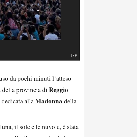
1
/
9
cluso da pochi minuti l’atteso
Reggio
a della provincia di
Madonna
e dedicata alla
della
una, il sole e le nuvole, è stata