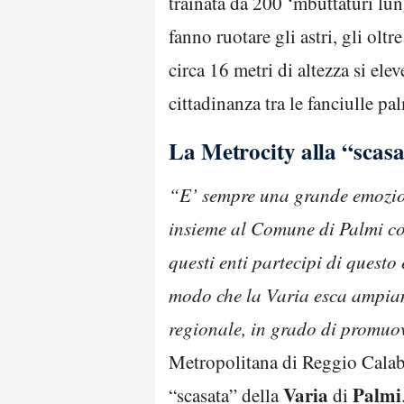
trainata da 200 ‘mbuttaturi lun
fanno ruotare gli astri, gli olt
circa 16 metri di altezza si el
cittadinanza tra le fanciulle p
La Metrocity alla “scasa
“E’ sempre una grande emozion
insieme al Comune di Palmi con
questi enti partecipi di quest
modo che la Varia esca ampiamen
regionale, in grado di promuove
Metropolitana di Reggio Calab
Varia
Palmi
“scasata” della
di