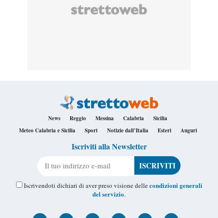
News
Reggio
Messina
Calabria
Sicilia
Meteo Calabria e Sicilia
Sport
Notizie dall’Italia
Esteri
Auguri
Iscriviti alla Newsletter
Il tuo indirizzo e-mail
condizioni generali
Iscrivendoti dichiari di aver preso visione delle
del servizio
.