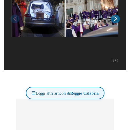
1
/
6
Reggio Calabria
Leggi altri articoli di