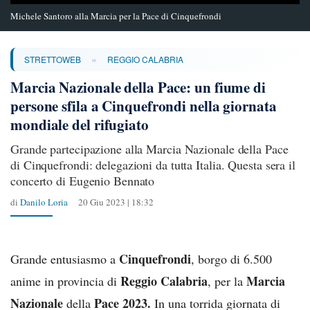
Michele Santoro alla Marcia per la Pace di Cinquefrondi
»
STRETTOWEB
REGGIO CALABRIA
Marcia Nazionale della Pace: un fiume di
persone sfila a Cinquefrondi nella giornata
mondiale del rifugiato
Grande partecipazione alla Marcia Nazionale della Pace
di Cinquefrondi: delegazioni da tutta Italia. Questa sera il
concerto di Eugenio Bennato
di
Danilo Loria
20 Giu 2023 | 18:32
Cinquefrondi
Grande entusiasmo a
, borgo di 6.500
Reggio Calabria
Marcia
anime in provincia di
, per la
Nazionale
Pace 2023.
della
In una torrida giornata di