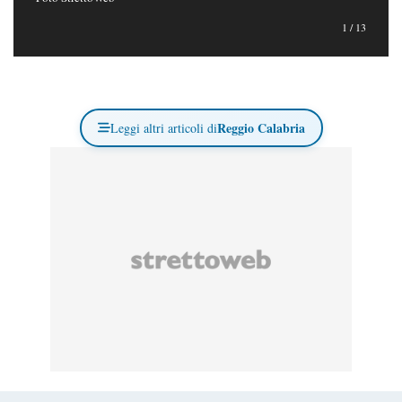
1
/
13
Reggio Calabria
Leggi altri articoli di