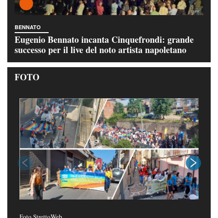
BENNATO
Eugenio Bennato incanta Cinquefrondi: grande
successo per il live del noto artista napoletano
FOTO
Foto StrettoWeb
Foto