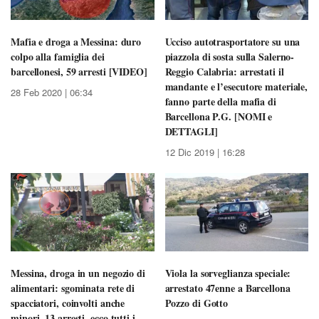
Mafia e droga a Messina: duro
Ucciso autotrasportatore su una
colpo alla famiglia dei
piazzola di sosta sulla Salerno-
barcellonesi, 59 arresti [VIDEO]
Reggio Calabria: arrestati il
mandante e l’esecutore materiale,
28 Feb 2020 | 06:34
fanno parte della mafia di
Barcellona P.G. [NOMI e
DETTAGLI]
12 Dic 2019 | 16:28
Messina, droga in un negozio di
Viola la sorveglianza speciale:
alimentari: sgominata rete di
arrestato 47enne a Barcellona
spacciatori, coinvolti anche
Pozzo di Gotto
minori. 13 arresti, ecco tutti i