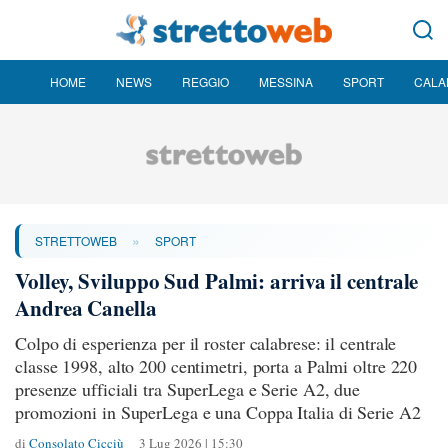
HOME
NEWS
REGGIO
MESSINA
SPORT
CALA
»
STRETTOWEB
SPORT
Volley, Sviluppo Sud Palmi: arriva il centrale
Andrea Canella
Colpo di esperienza per il roster calabrese: il centrale
classe 1998, alto 200 centimetri, porta a Palmi oltre 220
presenze ufficiali tra SuperLega e Serie A2, due
promozioni in SuperLega e una Coppa Italia di Serie A2
di
Consolato Cicciù
3 Lug 2026 | 15:30