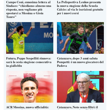
Campo Coni, ennesima lettera al
La Polisportiva Leukos presenta
Sindaco: “chiediamo almeno una
la nuova stagione della Scuola
risposta, non vogliamo più
Calcio: al via le iscrizioni gratuite
spostarci a Messina o Gioia
per i nuovi corsi
Tauro”
Futura, Peppe Scopelliti rinnova:
Catanzaro, dopo 3 anni saluta
sarà la sesta stagione consecutiva
Pompetti: è un nuovo giocatore del
in gialloblu
Padova
ACR Messina, nuova ufficialità:
Catanzaro, Noto senza filtri: il