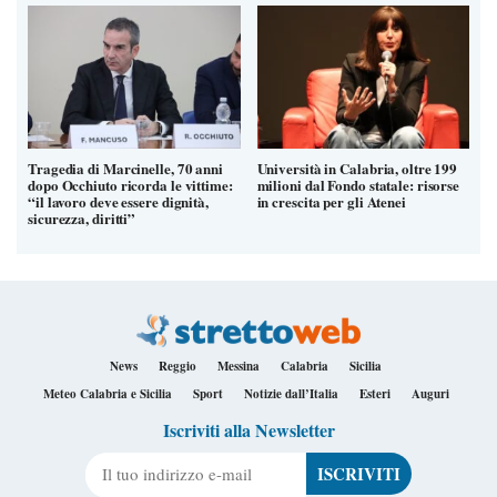
Tragedia di Marcinelle, 70 anni
Università in Calabria, oltre 199
dopo Occhiuto ricorda le vittime:
milioni dal Fondo statale: risorse
“il lavoro deve essere dignità,
in crescita per gli Atenei
sicurezza, diritti”
News
Reggio
Messina
Calabria
Sicilia
Meteo Calabria e Sicilia
Sport
Notizie dall’Italia
Esteri
Auguri
Iscriviti alla Newsletter
Il tuo indirizzo e-mail