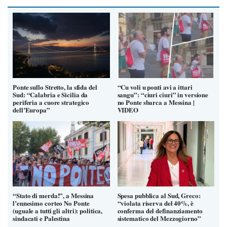
Ponte sullo Stretto, la sfida del
“Cu voli u ponti avi a ittari
Sud: “Calabria e Sicilia da
sangu”: “ciuri ciuri” in versione
periferia a cuore strategico
no Ponte sbarca a Messina |
dell’Europa”
VIDEO
“Stato di merda!”, a Messina
Spesa pubblica al Sud, Greco:
l’ennesimo corteo No Ponte
“violata riserva del 40%, è
(uguale a tutti gli altri): politica,
conferma del definanziamento
sindacati e Palestina
sistematico del Mezzogiorno”