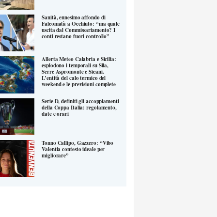
Sanità, ennesimo affondo di
Falcomatà a Occhiuto: “ma quale
uscita dal Commissariamento? I
conti restano fuori controllo”
Allerta Meteo Calabria e Sicilia:
esplodono i temporali su Sila,
Serre Aspromonte e Sicani.
L’entità del calo termico del
weekend e le previsioni complete
Serie D, definiti gli accoppiamenti
della Coppa Italia: regolamento,
date e orari
Tonno Callipo, Gazzero: “Vibo
Valentia contesto ideale per
migliorare”