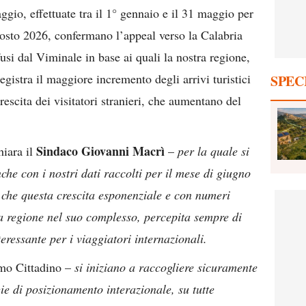
aggio, effettuate tra il 1° gennaio e il 31 maggio per
 agosto 2026, confermano l’appeal verso la Calabria
ffusi dal Viminale in base ai quali la nostra regione,
gistra il maggiore incremento degli arrivi turistici
SPEC
escita dei visitatori stranieri, che aumentano del
Sindaco Giovanni Macrì
hiara il
–
per la quale si
he con i nostri dati raccolti per il mese di giugno
 che questa crescita esponenziale e con numeri
la regione nel suo complesso, percepita sempre di
eressante per i viaggiatori internazionali.
imo Cittadino –
si iniziano a raccogliere sicuramente
egie di posizionamento interazionale, su tutte