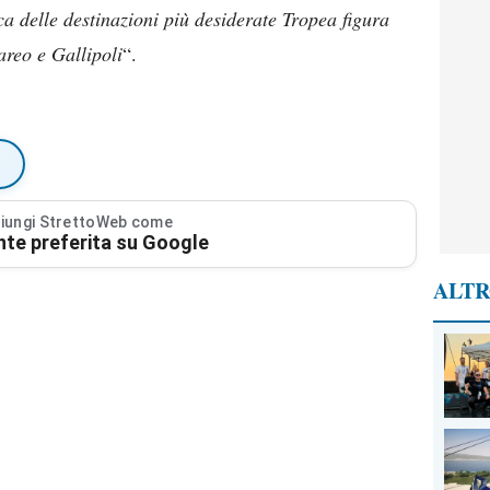
fica delle destinazioni più desiderate Tropea figura
areo e Gallipoli
“.
iungi StrettoWeb come
nte preferita su Google
ALTR