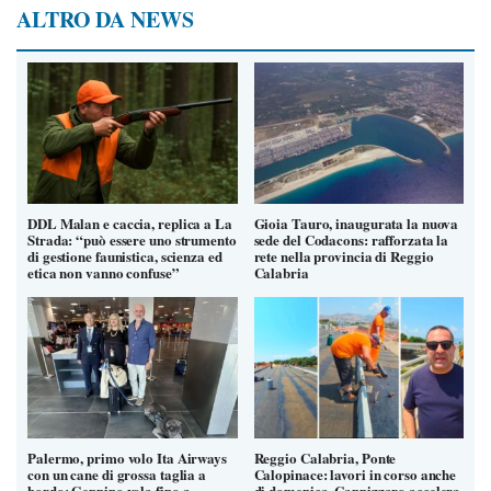
ALTRO DA NEWS
DDL Malan e caccia, replica a La
Gioia Tauro, inaugurata la nuova
Strada: “può essere uno strumento
sede del Codacons: rafforzata la
di gestione faunistica, scienza ed
rete nella provincia di Reggio
etica non vanno confuse”
Calabria
Palermo, primo volo Ita Airways
Reggio Calabria, Ponte
con un cane di grossa taglia a
Calopinace: lavori in corso anche
bordo: Geppino vola fino a
di domenica, Cannizzaro accelera