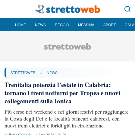
HOME
NEWS
REGGIO
MESSINA
SPORT
CALA
»
STRETTOWEB
NEWS
Trenitalia potenzia l’estate in Calabria:
tornano i treni notturni per Tropea e nuovi
collegamenti sulla Ionica
Più corse nei weekend e nei giorni festivi per raggiungere
la Costa degli Dei e le località balneari calabresi, con
nuovi treni elettrici e ibridi già in circolazione
di
Ilaria Calabrò
4 Lug 2026 | 10:06