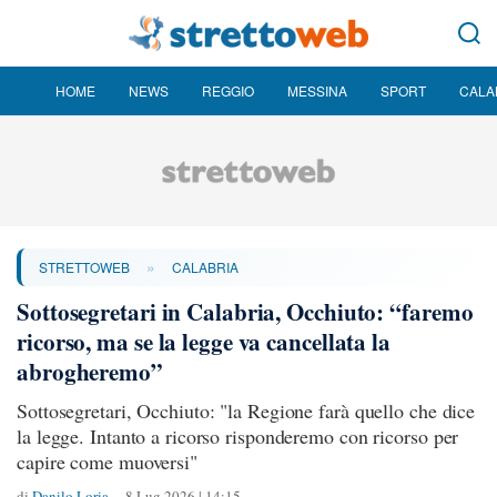
HOME
NEWS
REGGIO
MESSINA
SPORT
CALA
»
STRETTOWEB
CALABRIA
Sottosegretari in Calabria, Occhiuto: “faremo
ricorso, ma se la legge va cancellata la
abrogheremo”
Sottosegretari, Occhiuto: "la Regione farà quello che dice
la legge. Intanto a ricorso risponderemo con ricorso per
capire come muoversi"
di
Danilo Loria
8 Lug 2026 | 14:15