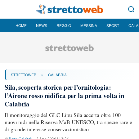
HOME
NEWS
REGGIO
MESSINA
SPORT
CALA
»
STRETTOWEB
CALABRIA
Sila, scoperta storica per l’ornitologia:
l’Airone rosso nidifica per la prima volta in
Calabria
Il monitoraggio del GLC Lipu Sila accerta oltre 100
nuovi nidi nella Riserva MaB UNESCO, tra specie rare e
di grande interesse conservazionistico
di
Ilaria Calabrò
3 Lug 2026 | 12:26