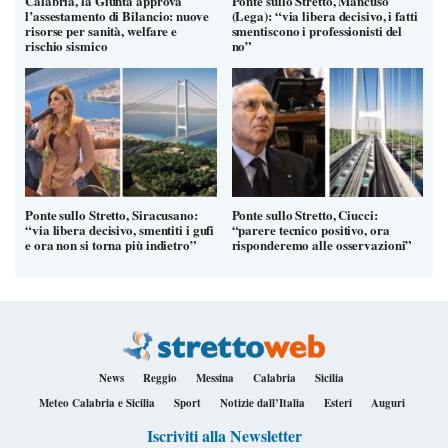
Calabria, la Giunta approva
Ponte sullo Stretto, Mancuso
l’assestamento di Bilancio: nuove
(Lega): “via libera decisivo, i fatti
risorse per sanità, welfare e
smentiscono i professionisti del
rischio sismico
no”
Ponte sullo Stretto, Siracusano:
Ponte sullo Stretto, Ciucci:
“via libera decisivo, smentiti i gufi
“parere tecnico positivo, ora
e ora non si torna più indietro”
risponderemo alle osservazioni”
News
Reggio
Messina
Calabria
Sicilia
Meteo Calabria e Sicilia
Sport
Notizie dall’Italia
Esteri
Auguri
Iscriviti alla Newsletter