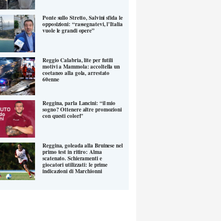
Ponte sullo Stretto, Salvini sfida le
opposizioni: “rassegnatevi, l’Italia
vuole le grandi opere”
Reggio Calabria, lite per futili
motivi a Mammola: accoltella un
coetaneo alla gola, arrestato
60enne
Reggina, parla Lancini: “il mio
sogno? Ottenere altre promozioni
con questi colori”
Reggina, goleada alla Bruinese nel
primo test in ritiro: Alma
scatenato. Schieramenti e
giocatori utilizzati: le prime
indicazioni di Marchionni