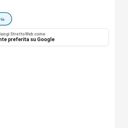
ria
iungi StrettoWeb come
nte preferita su Google