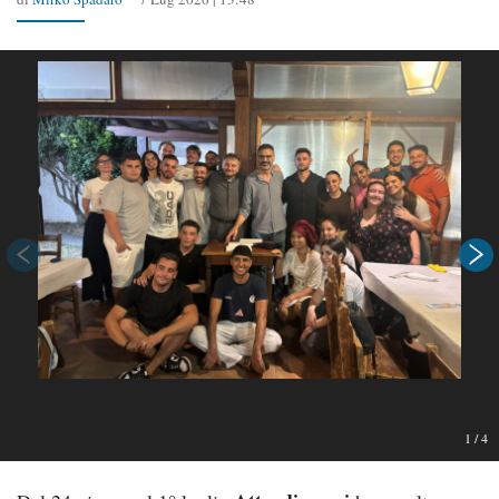
1
/
4