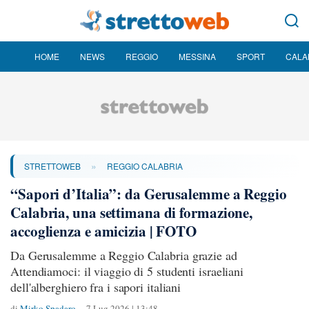
HOME
NEWS
REGGIO
MESSINA
SPORT
CALA
»
STRETTOWEB
REGGIO CALABRIA
“Sapori d’Italia”: da Gerusalemme a Reggio
Calabria, una settimana di formazione,
accoglienza e amicizia | FOTO
Da Gerusalemme a Reggio Calabria grazie ad
Attendiamoci: il viaggio di 5 studenti israeliani
dell'alberghiero fra i sapori italiani
di
Mirko Spadaro
7 Lug 2026 | 13:48