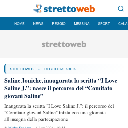
HOME
NEWS
REGGIO
MESSINA
SPORT
CALA
»
STRETTOWEB
REGGIO CALABRIA
Saline Joniche, inaugurata la scritta “I Love
Saline J.”: nasce il percorso del “Comitato
giovani Saline”
Inaugurata la scritta "I Love Saline J.": il percorso del
"Comitato giovani Saline" inizia con una giornata
all'insegna della partecipazione
di
Mirko Spadaro
6 Lug 2026 | 10:55