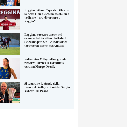
Reggina, Alma: “questa città con
la Serie D non c’entra niente, non
vediamo l’ora di tornare a
Reggio”
Reggina, successo anche nel
secondo test in ritiro: battuto il
Gozzano per 3-2. Le indicazioni
tattiche da mister Marchionni
Puliservice Volley, altro grande
rinforzo: arriva la talentuosa
ucraina Margo Dzunik
Si separano le strade della
Domotek Volley e di mister Sergio
Vandir Dal Pozzo