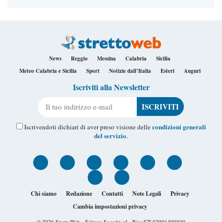
News
Reggio
Messina
Calabria
Sicilia
Meteo Calabria e Sicilia
Sport
Notizie dall’Italia
Esteri
Auguri
Iscriviti alla Newsletter
Il tuo indirizzo e-mail
condizioni generali
Iscrivendoti dichiari di aver preso visione delle
del servizio
.
Chi siamo
Redazione
Contatti
Note Legali
Privacy
Cambia impostazioni privacy
© 2026
StrettoWeb
- Editore Socedit srl - P.iva/CF 02901400800