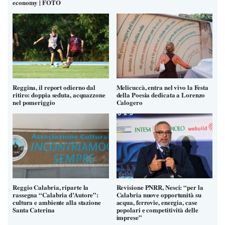
economy | FOTO
Reggina, il report odierno dal
Melicuccà, entra nel vivo la Festa
ritiro: doppia seduta, acquazzone
della Poesia dedicata a Lorenzo
nel pomeriggio
Calogero
Reggio Calabria, riparte la
Revisione PNRR, Nesci: “per la
rassegna “Calabria d’Autore”:
Calabria nuove opportunità su
cultura e ambiente alla stazione
acqua, ferrovie, energia, case
Santa Caterina
popolari e competitività delle
imprese”