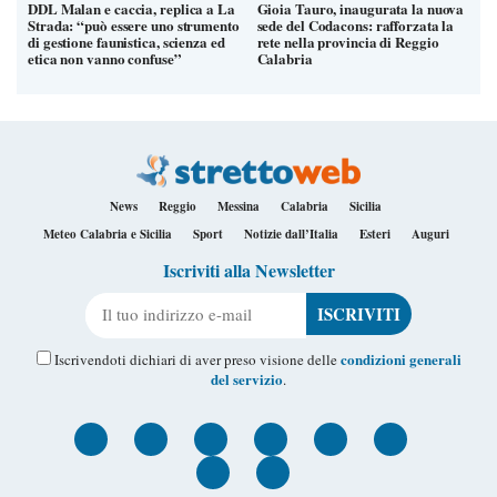
DDL Malan e caccia, replica a La
Gioia Tauro, inaugurata la nuova
Strada: “può essere uno strumento
sede del Codacons: rafforzata la
di gestione faunistica, scienza ed
rete nella provincia di Reggio
etica non vanno confuse”
Calabria
News
Reggio
Messina
Calabria
Sicilia
Meteo Calabria e Sicilia
Sport
Notizie dall’Italia
Esteri
Auguri
Iscriviti alla Newsletter
Il tuo indirizzo e-mail
condizioni generali
Iscrivendoti dichiari di aver preso visione delle
del servizio
.