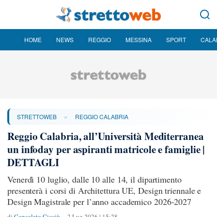
HOME
NEWS
REGGIO
MESSINA
SPORT
CALA
»
STRETTOWEB
REGGIO CALABRIA
Reggio Calabria, all’Università Mediterranea
un infoday per aspiranti matricole e famiglie |
DETTAGLI
Venerdì 10 luglio, dalle 10 alle 14, il dipartimento
presenterà i corsi di Architettura UE, Design triennale e
Design Magistrale per l’anno accademico 2026-2027
di
Consolato Cicciù
2 Lug 2026 | 15:28