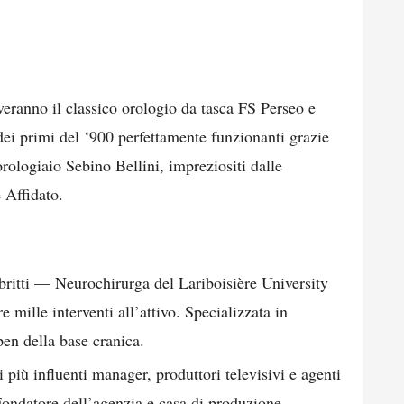
veranno il classico orologio da tasca FS Perseo e
ei primi del ‘900 perfettamente funzionanti grazie
orologiaio Sebino Bellini, impreziositi dalle
 Affidato.
britti — Neurochirurga del Lariboisière University
e mille interventi all’attivo. Specializzata in
en della base cranica.
 più influenti manager, produttori televisivi e agenti
 Fondatore dell’agenzia e casa di produzione