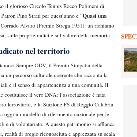
so il glorioso Circolo Tennis Rocco Polimeni di
Quasi una
 Patron Pino Strati per quest’anno è “
i Corrado Alvaro (Premio Strega 1951): un richiamo
ssa, sulle proprie radici e sul valore della memoria.
SPEC
dicato nel territorio
riamoci Sempre ODV, il Premio Simpatia della
ma un percorso culturale coerente che racconta la
ociali e il senso di appartenenza a una comunità. Il
e costituisce il vero DNA: l’associazione è nata
voro ferroviario, e la Stazione FS di Reggio Calabria
ta oggi un modello di riferimento nazionale per le
ali e di volontariato. A questo patrimonio si affianca
 realtà di pregio riconosciuta e apprezzata su scala