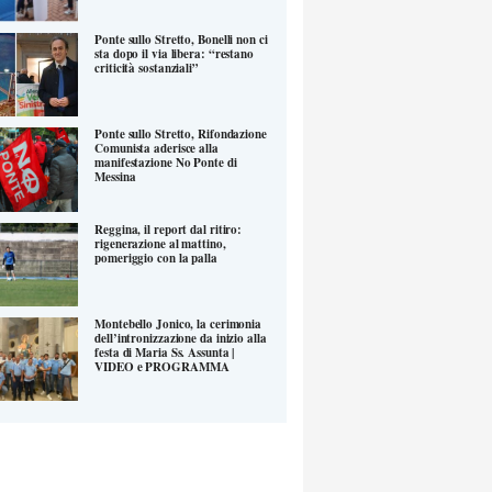
Ponte sullo Stretto, Bonelli non ci
sta dopo il via libera: “restano
criticità sostanziali”
Ponte sullo Stretto, Rifondazione
Comunista aderisce alla
manifestazione No Ponte di
Messina
Reggina, il report dal ritiro:
rigenerazione al mattino,
pomeriggio con la palla
Montebello Jonico, la cerimonia
dell’intronizzazione da inizio alla
festa di Maria Ss. Assunta |
VIDEO e PROGRAMMA