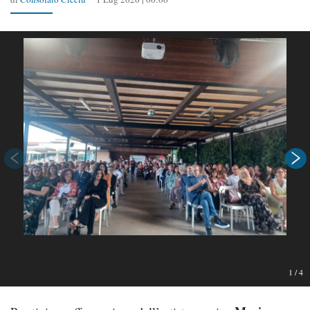
1
/
4