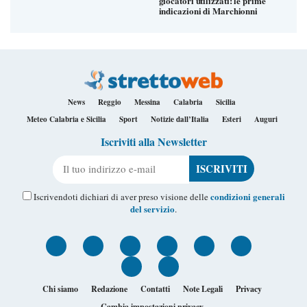
giocatori utilizzati: le prime
indicazioni di Marchionni
News
Reggio
Messina
Calabria
Sicilia
Meteo Calabria e Sicilia
Sport
Notizie dall’Italia
Esteri
Auguri
Iscriviti alla Newsletter
Il tuo indirizzo e-mail
condizioni generali
Iscrivendoti dichiari di aver preso visione delle
del servizio
.
Chi siamo
Redazione
Contatti
Note Legali
Privacy
Cambia impostazioni privacy