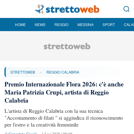
HOME
NEWS
REGGIO
MESSINA
SPORT
CALA
»
STRETTOWEB
REGGIO CALABRIA
Premio Internazionale Flora 2026: c’è anche
Maria Patrizia Crupi, artista di Reggio
Calabria
L'artista di Reggio Calabria con la sua tecnica
"Accostamento di filati " si aggiudica il riconoscimento
per l'estro e la creatività femminile
di
Consolato Cicciù
1 Lug 2026 | 00:06