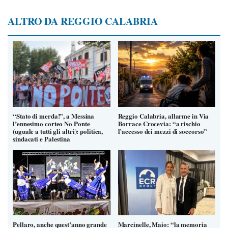
ALTRO DA REGGIO CALABRIA
“Stato di merda!”, a Messina
Reggio Calabria, allarme in Via
l’ennesimo corteo No Ponte
Borrace Crocevia: “a rischio
(uguale a tutti gli altri): politica,
l’accesso dei mezzi di soccorso”
sindacati e Palestina
Pellaro, anche quest’anno grande
Marcinelle, Maio: “la memoria