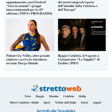
appuntamento con il Festival
dei nostri emigrati è parte
“Gira lu mundu”: gruppi
dell’identità della Calabria e
intercontinentali per la 43ª
dell’Europa”
edizione | INFO e PROGRAMMA
Puliservice Volley, altro grande
Reggio Calabria, il 9 agosto a
rinforzo: arriva la talentuosa
Catonateatro “Le Supplici” di
ucraina Margo Dzunik
Eschilo | INFO
News
Reggio
Messina
Calabria
Sicilia
Meteo Calabria e Sicilia
Sport
Notizie dall’Italia
Esteri
Auguri
Iscriviti alla Newsletter