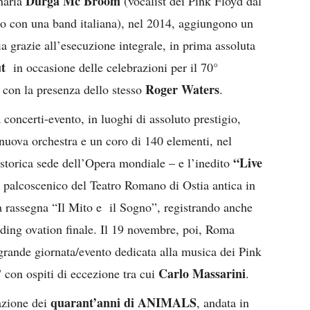
Durga Mc Broom
inaria
(vocalist dei Pink Floyd dal
co con una band italiana), nel 2014, aggiungono un
ia grazie all’esecuzione integrale, in prima assoluta
Cut
in occasione delle celebrazioni per il 70°
Roger Waters
, con la presenza dello stesso
.
a concerti-evento, in luoghi di assoluto prestigio,
ova orchestra e un coro di 140 elementi, nel
“Live
 storica sede dell’Opera mondiale – e l’inedito
l palcoscenico del Teatro Romano di Ostia antica in
a rassegna “Il Mito e il Sogno”, registrando anche
anding ovation finale. Il 19 novembre, poi, Roma
 grande giornata/evento dedicata alla musica dei Pink
Carlo Massarini
” con ospiti di eccezione tra cui
.
quarant’anni di ANIMALS
azione dei
, andata in