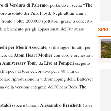
ro di Verdura di Palermo
The
, portando in scena “
avoro assoluto dei Pink Floyd. Negli ultimi anni i
fronte a oltre 200.000 spettatori, grazie a concerti-
 riferimento per gli appassionati dell’universo
SPEC
elli per Menti Associate,
si distingue, infatti, per
Atom Heart Mother
afico: da
con coro e orchestra a
h Anniversary Tour
Live at Pompeii
, da
eseguito
ell’epoca al tour celebrativo per i 40 anni di
tacolare riproduzione in videomapping della Battersea
The
ena della versione integrale dell’Opera Rock
staldi
Alessandro Errichetti
(voce e basso),
(voce