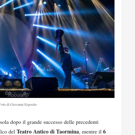
Foto di Giovanni Esposito
sola dopo il grande successo delle precedenti
Teatro Antico di Taormina
6
alco del
, mentre il