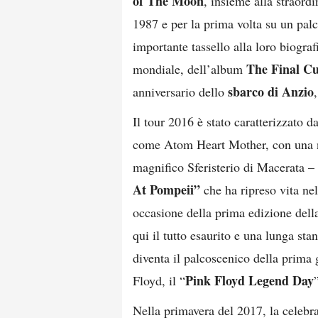
of The Moon
, insieme alla straord
1987 e per la prima volta su un pal
importante tassello alla loro biograf
The Final 
mondiale, dell’album
sbarco di Anzio
anniversario dello
Il tour 2016 è stato caratterizzato d
come Atom Heart Mother, con una nu
magnifico Sferisterio di Macerata –
At Pompeii”
che ha ripreso vita ne
occasione della prima edizione dell
qui il tutto esaurito e una lunga st
diventa il palcoscenico della prima
Pink Floyd Legend Day
Floyd, il “
Nella primavera del 2017, la celebr