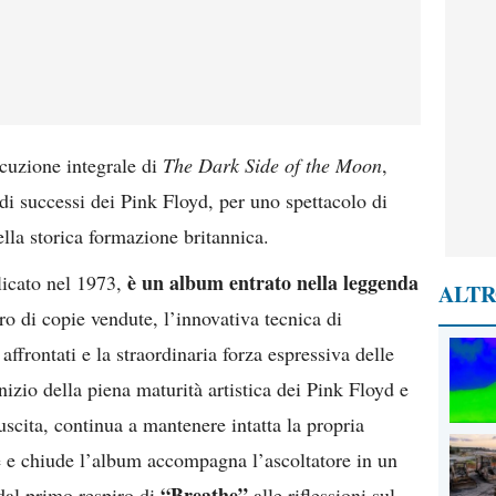
cuzione integrale di
The Dark Side of the Moon
,
di successi dei Pink Floyd, per uno spettacolo di
ella storica formazione britannica.
è un album entrato nella leggenda
licato nel 1973,
ALTR
o di copie vendute, l’innovativa tecnica di
affrontati e la straordinaria forza espressiva delle
izio della piena maturità artistica dei Pink Floyd e
uscita, continua a mantenere intatta la propria
pre e chiude l’album accompagna l’ascoltatore in un
“Breathe”
 dal primo respiro di
alle riflessioni sul