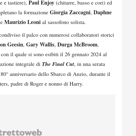
Paul Enjoy
e e tastiere),
(chitarre, basso e cori) ed
Giorgia Zaccagni
Daphne
mpletano la formazione
,
Maurizio Leoni
 e
al sassofono solista.
condiviso il palco con numerosi collaboratori storici
on Geesin
Gary Wallis
Durga McBroom
,
,
,
con il quale si sono esibiti il 26 gennaio 2024 al
uzione integrale di
The Final Cut
, in una serata
0° anniversario dello Sbarco di Anzio, durante il
ters, padre di Roger e nonno di Harry.