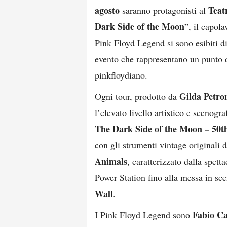
agosto
Teat
saranno protagonisti al
Dark Side of the Moon
”, il capol
Pink Floyd Legend si sono esibiti di 
evento che rappresentano un punto di
pinkfloydiano.
Gilda Petron
Ogni tour, prodotto da
l’elevato livello artistico e scenogr
The Dark Side of the Moon – 50t
con gli strumenti vintage originali d
Animals
, caratterizzato dalla spet
Power Station fino alla messa in sc
Wall
.
Fabio Ca
I Pink Floyd Legend sono