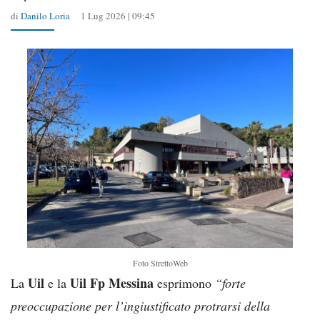
di
Danilo Loria
1 Lug 2026 | 09:45
Foto StrettoWeb
Uil
Uil Fp Messina
La
e la
esprimono
“forte
preoccupazione per l’ingiustificato protrarsi della