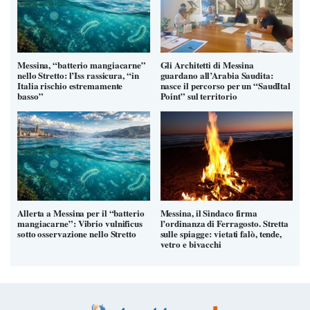
Messina, “batterio mangiacarne”
Gli Architetti di Messina
nello Stretto: l’Iss rassicura, “in
guardano all’Arabia Saudita:
Italia rischio estremamente
nasce il percorso per un “SaudItal
basso”
Point” sul territorio
Allerta a Messina per il “batterio
Messina, il Sindaco firma
mangiacarne”: Vibrio vulnificus
l’ordinanza di Ferragosto. Stretta
sotto osservazione nello Stretto
sulle spiagge: vietati falò, tende,
vetro e bivacchi