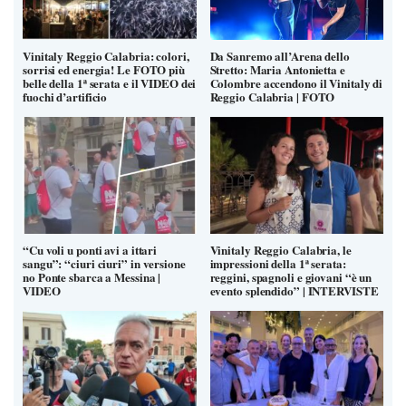
Vinitaly Reggio Calabria: colori,
Da Sanremo all’Arena dello
sorrisi ed energia! Le FOTO più
Stretto: Maria Antonietta e
belle della 1ª serata e il VIDEO dei
Colombre accendono il Vinitaly di
fuochi d’artificio
Reggio Calabria | FOTO
“Cu voli u ponti avi a ittari
Vinitaly Reggio Calabria, le
sangu”: “ciuri ciuri” in versione
impressioni della 1ª serata:
no Ponte sbarca a Messina |
reggini, spagnoli e giovani “è un
VIDEO
evento splendido” | INTERVISTE