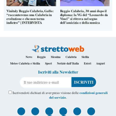
Vinitaly Reggio Calabria, Gallo:
Reggio Calabria, 30 anni dopo il
“racconteremo una Calabria in
diploma: la VG del “Leonardo da
evoluzione e che non torna
Vinci” si ritrova nel segno
indietro” | INTERVISTA
dell’amicizia e della musica
News
Reggio
Messina
Calabria
Sicilia
Meteo Calabria e Sicilia
Sport
Notizie dall’Italia
Esteri
Auguri
Iscriviti alla Newsletter
Il tuo indirizzo e-mail
condizioni generali
Iscrivendoti dichiari di aver preso visione delle
del servizio
.