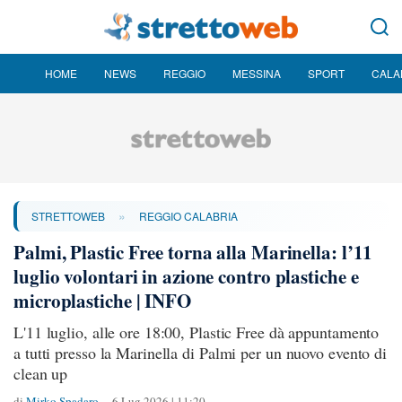
HOME
NEWS
REGGIO
MESSINA
SPORT
CALA
»
STRETTOWEB
REGGIO CALABRIA
Palmi, Plastic Free torna alla Marinella: l’11
luglio volontari in azione contro plastiche e
microplastiche | INFO
L'11 luglio, alle ore 18:00, Plastic Free dà appuntamento
a tutti presso la Marinella di Palmi per un nuovo evento di
clean up
di
Mirko Spadaro
6 Lug 2026 | 11:20