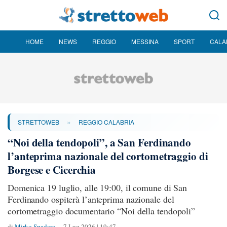
HOME
NEWS
REGGIO
MESSINA
SPORT
CALA
»
STRETTOWEB
REGGIO CALABRIA
“Noi della tendopoli”, a San Ferdinando
l’anteprima nazionale del cortometraggio di
Borgese e Cicerchia
Domenica 19 luglio, alle 19:00, il comune di San
Ferdinando ospiterà l’anteprima nazionale del
cortometraggio documentario “Noi della tendopoli”
di
Mirko Spadaro
7 Lug 2026 | 19:47