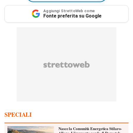
Aggiungi StrettoWeb come
Fonte preferita su Google
SPECIALI
Nasce la Comunità Energetica Stilaro-
Allaro. L’impronta verde di Domotek