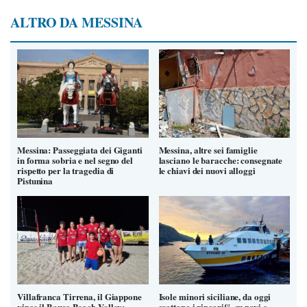
ALTRO DA MESSINA
Messina: Passeggiata dei Giganti
Messina, altre sei famiglie
in forma sobria e nel segno del
lasciano le baracche: consegnate
rispetto per la tragedia di
le chiavi dei nuovi alloggi
Pistunina
Villafranca Tirrena, il Giappone
Isole minori siciliane, da oggi
vince il Bauso Beach Volley:
scattano i rincari% su navi e