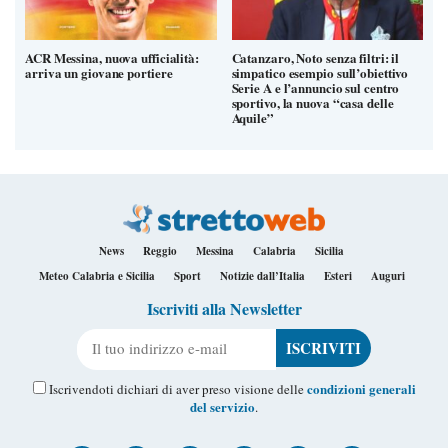
ACR Messina, nuova ufficialità:
Catanzaro, Noto senza filtri: il
arriva un giovane portiere
simpatico esempio sull’obiettivo
Serie A e l’annuncio sul centro
sportivo, la nuova “casa delle
Aquile”
News
Reggio
Messina
Calabria
Sicilia
Meteo Calabria e Sicilia
Sport
Notizie dall’Italia
Esteri
Auguri
Iscriviti alla Newsletter
Il tuo indirizzo e-mail
condizioni generali
Iscrivendoti dichiari di aver preso visione delle
del servizio
.