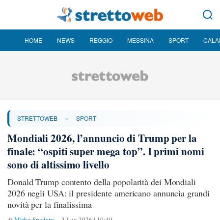
HOME
NEWS
REGGIO
MESSINA
SPORT
CALA
»
STRETTOWEB
SPORT
Mondiali 2026, l’annuncio di Trump per la
finale: “ospiti super mega top”. I primi nomi
sono di altissimo livello
Donald Trump contento della popolarità dei Mondiali
2026 negli USA: il presidente americano annuncia grandi
novità per la finalissima
di
Mirko Spadaro
3 Lug 2026 | 10:40