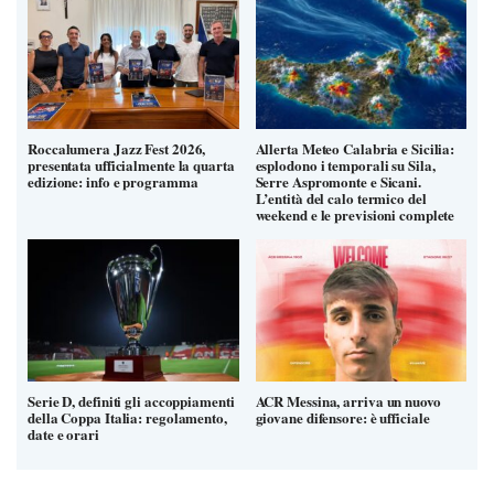
Roccalumera Jazz Fest 2026,
Allerta Meteo Calabria e Sicilia:
presentata ufficialmente la quarta
esplodono i temporali su Sila,
edizione: info e programma
Serre Aspromonte e Sicani.
L’entità del calo termico del
weekend e le previsioni complete
Serie D, definiti gli accoppiamenti
ACR Messina, arriva un nuovo
della Coppa Italia: regolamento,
giovane difensore: è ufficiale
date e orari