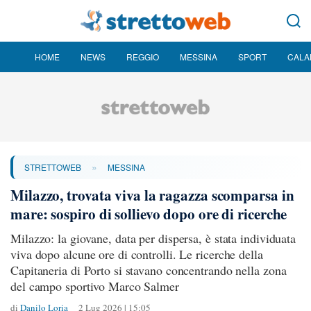
HOME
NEWS
REGGIO
MESSINA
SPORT
CALA
»
STRETTOWEB
MESSINA
Milazzo, trovata viva la ragazza scomparsa in
mare: sospiro di sollievo dopo ore di ricerche
Milazzo: la giovane, data per dispersa, è stata individuata
viva dopo alcune ore di controlli. Le ricerche della
Capitaneria di Porto si stavano concentrando nella zona
del campo sportivo Marco Salmer
di
Danilo Loria
2 Lug 2026 | 15:05