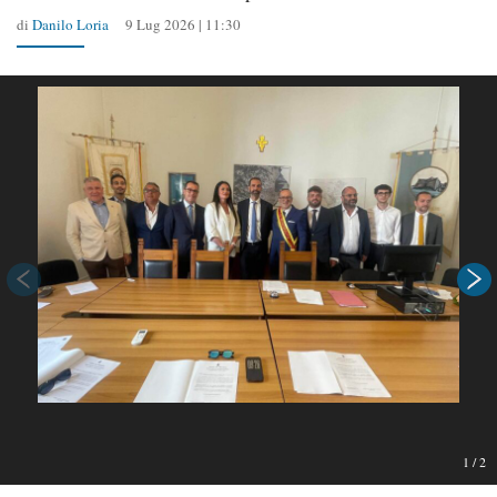
di
Danilo Loria
9 Lug 2026 | 11:30
1
/
2