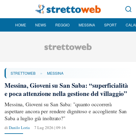
HOME
NEWS
REGGIO
MESSINA
SPORT
CALA
»
STRETTOWEB
MESSINA
Messina, Gioveni su San Saba: “superficialità
e poca attenzione nella gestione del villaggio”
Messina, Gioveni su San Saba: "quanto occorrerà
aspettare ancora per rendere dignitoso e accogliente San
Saba a luglio già inoltrato?"
di
Danilo Loria
7 Lug 2026 | 09:16