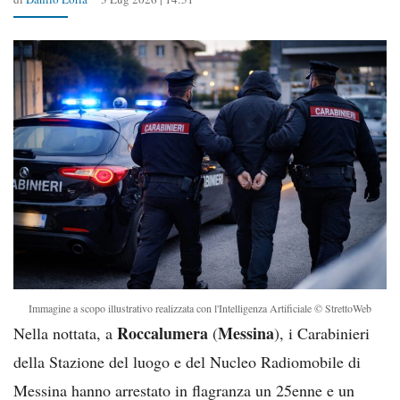
Immagine a scopo illustrativo realizzata con l'Intelligenza Artificiale © StrettoWeb
Roccalumera
Messina
Nella nottata, a
(
), i Carabinieri
della Stazione del luogo e del Nucleo Radiomobile di
Messina hanno arrestato in flagranza un 25enne e un