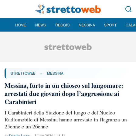
HOME
NEWS
REGGIO
MESSINA
SPORT
CALA
»
STRETTOWEB
MESSINA
Messina, furto in un chiosco sul lungomare:
arrestati due giovani dopo l’aggressione ai
Carabinieri
I Carabinieri della Stazione del luogo e del Nucleo
Radiomobile di Messina hanno arrestato in flagranza un
25enne e un 26enne
di
Danilo Loria
3 Lug 2026 | 14:51