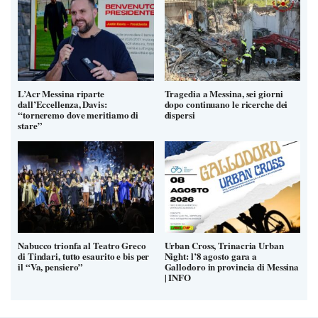
L’Acr Messina riparte
Tragedia a Messina, sei giorni
dall’Eccellenza, Davis:
dopo continuano le ricerche dei
“torneremo dove meritiamo di
dispersi
stare”
Nabucco trionfa al Teatro Greco
Urban Cross, Trinacria Urban
di Tindari, tutto esaurito e bis per
Night: l’8 agosto gara a
il “Va, pensiero”
Gallodoro in provincia di Messina
| INFO