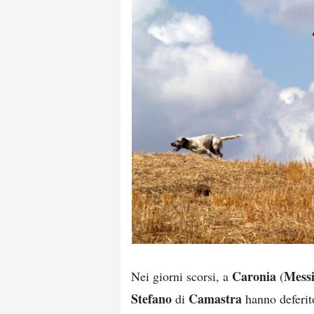
Caronia
Mess
Nei giorni scorsi, a
(
Stefano
Camastra
di
hanno deferito