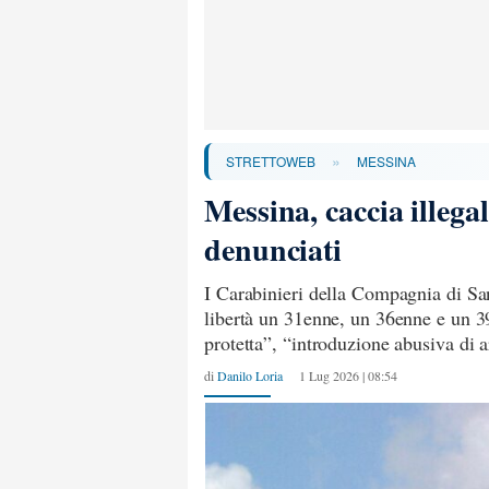
»
STRETTOWEB
MESSINA
Messina, caccia illega
denunciati
I Carabinieri della Compagnia di San
libertà un 31enne, un 36enne e un 39e
protetta”, “introduzione abusiva di 
di
Danilo Loria
1 Lug 2026 | 08:54