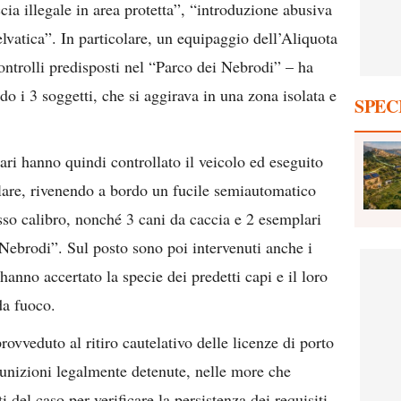
cia illegale in area protetta”, “introduzione abusiva
lvatica”. In particolare, un equipaggio dell’Aliquota
ontrolli predisposti nel “Parco dei Nebrodi” – ha
do i 3 soggetti, che si aggirava in una zona isolata e
SPEC
itari hanno quindi controllato il veicolo ed eseguito
lare, rivenendo a bordo un fucile semiautomatico
esso calibro, nonché 3 cani da caccia e 2 esemplari
 Nebrodi”. Sul posto sono poi intervenuti anche i
anno accertato la specie dei predetti capi e il loro
da fuoco.
rovveduto al ritiro cautelativo delle licenze di porto
unizioni legalmente detenute, nelle more che
del caso per verificare la persistenza dei requisiti