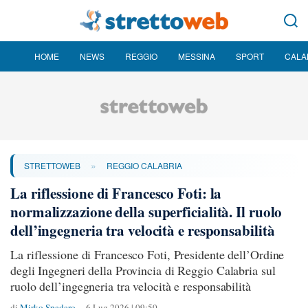
HOME
NEWS
REGGIO
MESSINA
SPORT
CALA
»
STRETTOWEB
REGGIO CALABRIA
La riflessione di Francesco Foti: la
normalizzazione della superficialità. Il ruolo
dell’ingegneria tra velocità e responsabilità
La riflessione di Francesco Foti, Presidente dell’Ordine
degli Ingegneri della Provincia di Reggio Calabria sul
ruolo dell’ingegneria tra velocità e responsabilità
di
Mirko Spadaro
6 Lug 2026 | 09:50