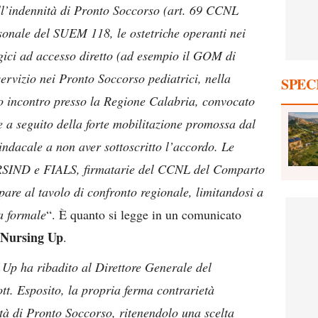
ell’indennità di Pronto Soccorso (art. 69 CCNL
onale del SUEM 118, le ostetriche operanti nei
gici ad accesso diretto (ad esempio il GOM di
ervizio nei Pronto Soccorso pediatrici, nella
SPEC
isto incontro presso la Regione Calabria, convocato
e a seguito della forte mobilitazione promossa dal
ndacale a non aver sottoscritto l’accordo. Le
URSIND e FIALS, firmatarie del CCNL del Comparto
pare al tavolo di confronto regionale, limitandosi a
a formale
“. È quanto si legge in un comunicato
 Nursing Up
.
g Up ha ribadito al Direttore Generale del
tt. Esposito, la propria ferma contrarietà
ità di Pronto Soccorso, ritenendolo una scelta