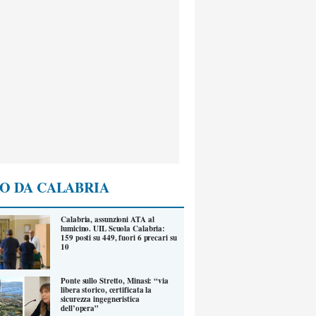
O DA CALABRIA
Calabria, assunzioni ATA al
lumicino. UIL Scuola Calabria:
159 posti su 449, fuori 6 precari su
10
Ponte sullo Stretto, Minasi: “via
libera storico, certificata la
sicurezza ingegneristica
dell’opera”