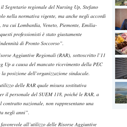
 il Segretario regionale del Nursing Up, Stefano
olo nella normativa vigente, ma anche negli accordi
i, tra cui Lombardia, Veneto, Piemonte, Emilia-
esti professionisti è stato giustamente
l’indennità di Pronto Soccorso”.
isorse Aggiuntive Regionali (RAR), sottoscritto l’11
ing Up a causa del mancato ricevimento della PEC
 la posizione dell’organizzazione sindacale.
tilizzo delle RAR quale misura sostitutiva
per il personale del SUEM 118, poiché le RAR, a
dal contratto nazionale, non rappresentano una
ta negli anni”.
 favorevole all’utilizzo delle Risorse Aggiuntive