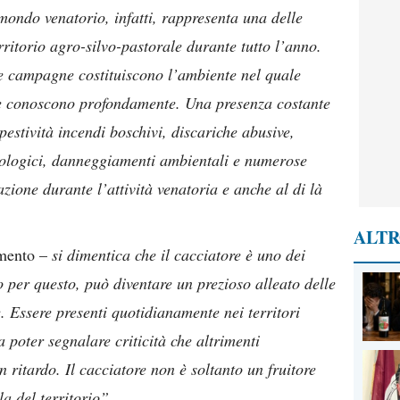
 mondo venatorio, infatti, rappresenta una delle
ritorio agro-silvo-pastorale durante tutto l’anno.
 e campagne costituiscono l’ambiente nel quale
he conoscono profondamente. Una presenza costante
estività incendi boschivi, discariche abusive,
geologici, danneggiamenti ambientali e numerose
azione durante l’attività venatoria e anche al di là
ALTR
mento –
si dimentica che il cacciatore è uno dei
io per questo, può diventare un prezioso alleato delle
e. Essere presenti quotidianamente nei territori
ca poter segnalare criticità che altrimenti
n ritardo. Il cacciatore non è soltanto un fruitore
a del territorio”.