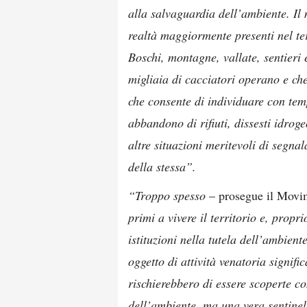
alla salvaguardia dell’ambiente.
Il
realtà maggiormente presenti nel ter
Boschi, montagne, vallate, sentieri
migliaia di cacciatori operano e c
che consente di individuare con temp
abbandono di rifiuti, dissesti idro
altre situazioni meritevoli di segnal
della stessa”.
“Troppo spesso
– prosegue il Movi
primi a vivere il territorio e, propr
istituzioni nella tutela dell’ambient
oggetto di attività venatoria signifi
rischierebbero di essere scoperte co
dell’ambiente, ma una vera sentinell