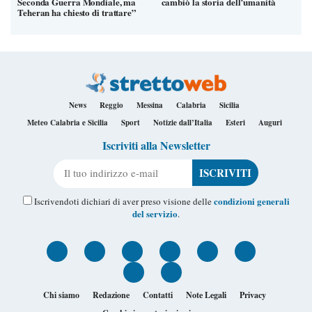
Seconda Guerra Mondiale, ma
cambiò la storia dell’umanità
Teheran ha chiesto di trattare”
News
Reggio
Messina
Calabria
Sicilia
Meteo Calabria e Sicilia
Sport
Notizie dall’Italia
Esteri
Auguri
Iscriviti alla Newsletter
Il tuo indirizzo e-mail
condizioni generali
Iscrivendoti dichiari di aver preso visione delle
del servizio
.
Chi siamo
Redazione
Contatti
Note Legali
Privacy