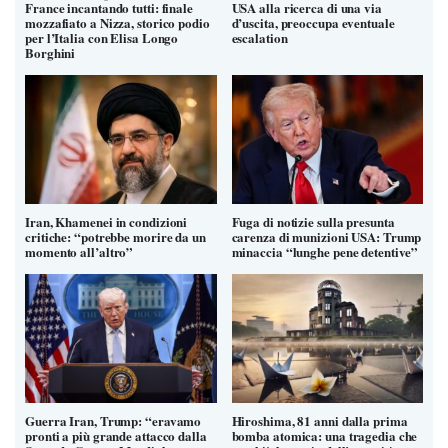
France incantando tutti: finale
USA alla ricerca di una via
mozzafiato a Nizza, storico podio
d’uscita, preoccupa eventuale
per l’Italia con Elisa Longo
escalation
Borghini
Iran, Khamenei in condizioni
Fuga di notizie sulla presunta
critiche: “potrebbe morire da un
carenza di munizioni USA: Trump
momento all’altro”
minaccia “lunghe pene detentive”
Guerra Iran, Trump: “eravamo
Hiroshima, 81 anni dalla prima
pronti a più grande attacco dalla
bomba atomica: una tragedia che