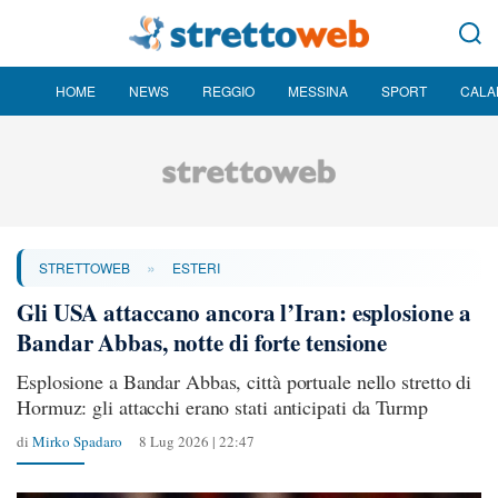
HOME
NEWS
REGGIO
MESSINA
SPORT
CALA
»
STRETTOWEB
ESTERI
Gli USA attaccano ancora l’Iran: esplosione a
Bandar Abbas, notte di forte tensione
Esplosione a Bandar Abbas, città portuale nello stretto di
Hormuz: gli attacchi erano stati anticipati da Turmp
di
Mirko Spadaro
8 Lug 2026 | 22:47