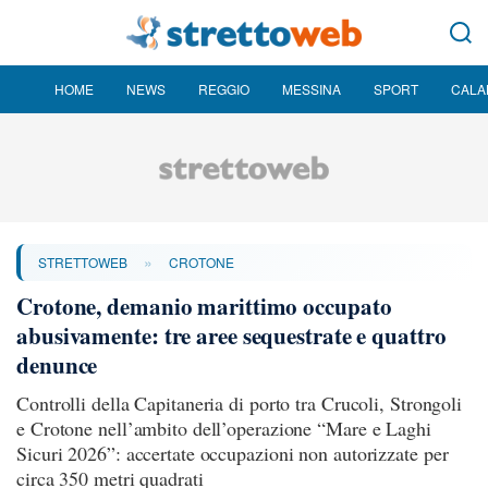
HOME
NEWS
REGGIO
MESSINA
SPORT
CALA
»
STRETTOWEB
CROTONE
Crotone, demanio marittimo occupato
abusivamente: tre aree sequestrate e quattro
denunce
Controlli della Capitaneria di porto tra Crucoli, Strongoli
e Crotone nell’ambito dell’operazione “Mare e Laghi
Sicuri 2026”: accertate occupazioni non autorizzate per
circa 350 metri quadrati