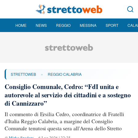
HOME
NEWS
REGGIO
MESSINA
SPORT
CALA
»
STRETTOWEB
REGGIO CALABRIA
Consiglio Comunale, Cedro: “FdI unita e
autorevole al servizio dei cittadini e a sostegno
di Cannizzaro”
Il commento di Ersilia Cedro, coordinatrice di Fratelli
d'Italia Reggio Calabria, a margine del Consiglio
Comunale tenutosi questa sera all'Arena dello Stretto
di
Mirko Spadaro
6 Lug 2026 | 22:25