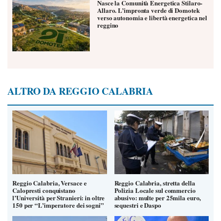
Nasce la Comunità Energetica Stilaro-
Allaro. L’impronta verde di Domotek
verso autonomia e libertà energetica nel
reggino
ALTRO DA REGGIO CALABRIA
Reggio Calabria, Versace e
Reggio Calabria, stretta della
Calopresti conquistano
Polizia Locale sul commercio
l’Università per Stranieri: in oltre
abusivo: multe per 25mila euro,
150 per “L’imperatore dei sogni”
sequestri e Daspo