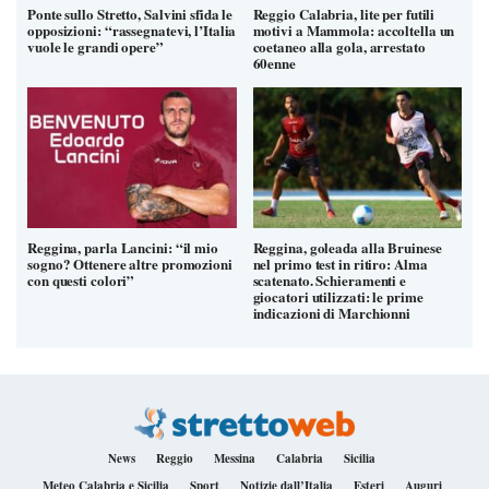
Ponte sullo Stretto, Salvini sfida le
Reggio Calabria, lite per futili
opposizioni: “rassegnatevi, l’Italia
motivi a Mammola: accoltella un
vuole le grandi opere”
coetaneo alla gola, arrestato
60enne
Reggina, parla Lancini: “il mio
Reggina, goleada alla Bruinese
sogno? Ottenere altre promozioni
nel primo test in ritiro: Alma
con questi colori”
scatenato. Schieramenti e
giocatori utilizzati: le prime
indicazioni di Marchionni
News
Reggio
Messina
Calabria
Sicilia
Meteo Calabria e Sicilia
Sport
Notizie dall’Italia
Esteri
Auguri