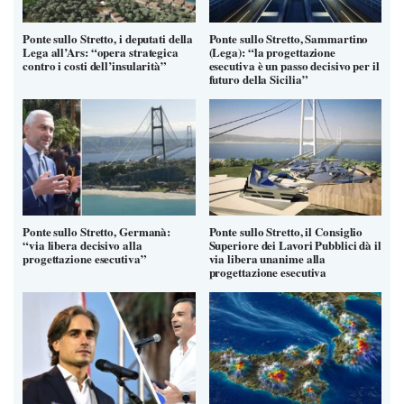
Ponte sullo Stretto, i deputati della
Ponte sullo Stretto, Sammartino
Lega all’Ars: “opera strategica
(Lega): “la progettazione
contro i costi dell’insularità”
esecutiva è un passo decisivo per il
futuro della Sicilia”
Ponte sullo Stretto, Germanà:
Ponte sullo Stretto, il Consiglio
“via libera decisivo alla
Superiore dei Lavori Pubblici dà il
progettazione esecutiva”
via libera unanime alla
progettazione esecutiva