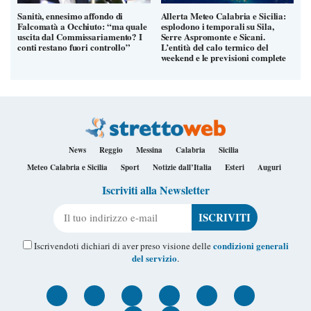
Sanità, ennesimo affondo di
Allerta Meteo Calabria e Sicilia:
Falcomatà a Occhiuto: “ma quale
esplodono i temporali su Sila,
uscita dal Commissariamento? I
Serre Aspromonte e Sicani.
conti restano fuori controllo”
L’entità del calo termico del
weekend e le previsioni complete
News
Reggio
Messina
Calabria
Sicilia
Meteo Calabria e Sicilia
Sport
Notizie dall’Italia
Esteri
Auguri
Iscriviti alla Newsletter
Il tuo indirizzo e-mail
condizioni generali
Iscrivendoti dichiari di aver preso visione delle
del servizio
.