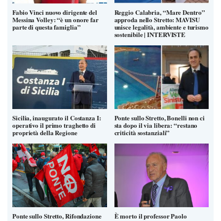
Fabio Vinci nuovo dirigente del
Reggio Calabria, “Mare Dentro”
Messina Volley: “è un onore far
approda nello Stretto: MAVISU
parte di questa famiglia”
unisce legalità, ambiente e turismo
sostenibile | INTERVISTE
Sicilia, inaugurato il Costanza I:
Ponte sullo Stretto, Bonelli non ci
operativo il primo traghetto di
sta dopo il via libera: “restano
proprietà della Regione
criticità sostanziali”
Ponte sullo Stretto, Rifondazione
È morto il professor Paolo