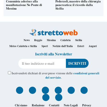
Comunista aderisce alla
Pederzoli, maestro della chirurgia
manifestazione No Ponte di
pancreatica: il ricordo dalla
Messina
Sicilia
News
Reggio
Messina
Calabria
Sicilia
Meteo Calabria e Sicilia
Sport
Notizie dall’Italia
Esteri
Auguri
Iscriviti alla Newsletter
Il tuo indirizzo e-mail
condizioni generali
Iscrivendoti dichiari di aver preso visione delle
del servizio
.
Chi siamo
Redazione
Contatti
Note Legali
Privacy