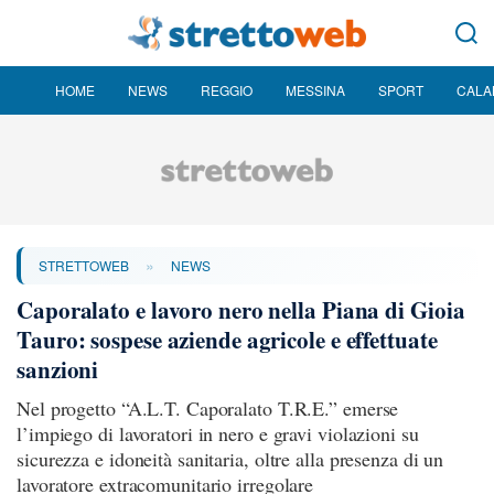
HOME
NEWS
REGGIO
MESSINA
SPORT
CALA
»
STRETTOWEB
NEWS
Caporalato e lavoro nero nella Piana di Gioia
Tauro: sospese aziende agricole e effettuate
sanzioni
Nel progetto “A.L.T. Caporalato T.R.E.” emerse
l’impiego di lavoratori in nero e gravi violazioni su
sicurezza e idoneità sanitaria, oltre alla presenza di un
lavoratore extracomunitario irregolare