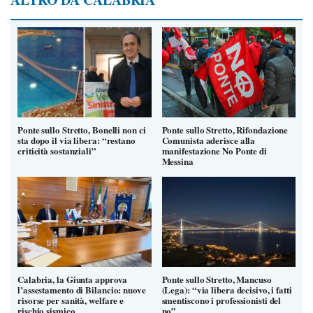
Ponte sullo Stretto, Bonelli non ci
Ponte sullo Stretto, Rifondazione
sta dopo il via libera: “restano
Comunista aderisce alla
criticità sostanziali”
manifestazione No Ponte di
Messina
Calabria, la Giunta approva
Ponte sullo Stretto, Mancuso
l’assestamento di Bilancio: nuove
(Lega): “via libera decisivo, i fatti
risorse per sanità, welfare e
smentiscono i professionisti del
rischio sismico
no”