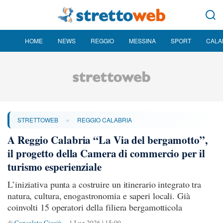
HOME
NEWS
REGGIO
MESSINA
SPORT
CALA
»
STRETTOWEB
REGGIO CALABRIA
A Reggio Calabria “La Via del bergamotto”,
il progetto della Camera di commercio per il
turismo esperienziale
L’iniziativa punta a costruire un itinerario integrato tra
natura, cultura, enogastronomia e saperi locali. Già
coinvolti 15 operatori della filiera bergamotticola
di
Consolato Cicciù
1 Lug 2026 | 15:00