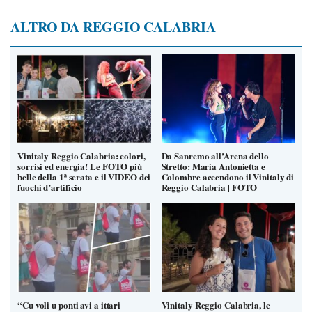
ALTRO DA REGGIO CALABRIA
Vinitaly Reggio Calabria: colori,
Da Sanremo all’Arena dello
sorrisi ed energia! Le FOTO più
Stretto: Maria Antonietta e
belle della 1ª serata e il VIDEO dei
Colombre accendono il Vinitaly di
fuochi d’artificio
Reggio Calabria | FOTO
“Cu voli u ponti avi a ittari
Vinitaly Reggio Calabria, le