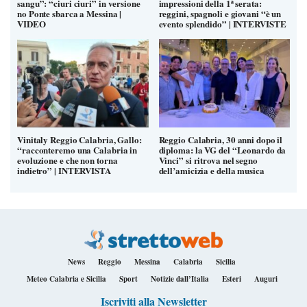
sangu”: “ciuri ciuri” in versione
impressioni della 1ª serata:
no Ponte sbarca a Messina |
reggini, spagnoli e giovani “è un
VIDEO
evento splendido” | INTERVISTE
Vinitaly Reggio Calabria, Gallo:
Reggio Calabria, 30 anni dopo il
“racconteremo una Calabria in
diploma: la VG del “Leonardo da
evoluzione e che non torna
Vinci” si ritrova nel segno
indietro” | INTERVISTA
dell’amicizia e della musica
News
Reggio
Messina
Calabria
Sicilia
Meteo Calabria e Sicilia
Sport
Notizie dall’Italia
Esteri
Auguri
Iscriviti alla Newsletter